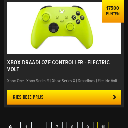
17500
PUNTEN
XBOX DRAADLOZE CONTROLLER - ELECTRIC
VOLT
Xbox One | Xbox Series S | Xbox Series X | Draadloos | Electric Volt.
KIES DEZE PRIJS
1
…
7
8
9
10