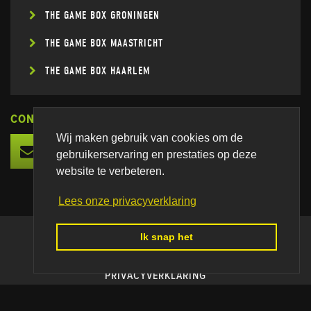
THE GAME BOX GRONINGEN
THE GAME BOX MAASTRICHT
THE GAME BOX HAARLEM
CONNECT
Wij maken gebruik van cookies om de
gebruikerservaring en prestaties op deze
website te verbeteren.
Lees onze privacyverklaring
Ik snap het
© 2026 THE GAME BOX
HUISREGELS
PRIVACYVERKLARING
ALGEMENE VOORWAARDEN
WEBSITE DOOR
P&P COMPANY