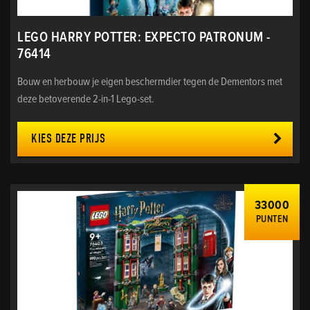
LEGO HARRY POTTER: EXPECTO PATRONUM -
76414
Bouw en herbouw je eigen beschermdier tegen de Dementors met
deze betoverende 2-in-1 Lego-set.
KIES DEZE PRIJS
33000
PUNTEN