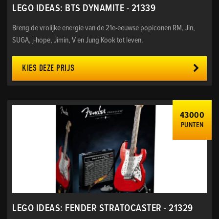
LEGO IDEAS: BTS DYNAMITE - 21339
Breng de vrolijke energie van de 21e-eeuwse popiconen RM, Jin,
SUGA, j-hope, Jimin, V en Jung Kook tot leven.
KIES DEZE PRIJS
43000
PUNTEN
LEGO IDEAS: FENDER STRATOCASTER - 21329