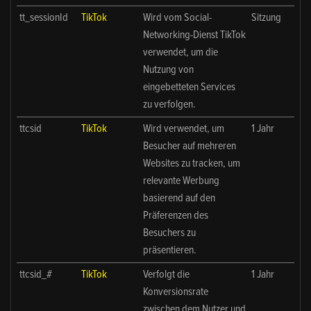
tt_sessionId
TikTok
Wird vom Social-
Sitzung
Networking-Dienst TikTok
verwendet, um die
Nutzung von
eingebetteten Services
zu verfolgen.
ttcsid
TikTok
Wird verwendet, um
1 Jahr
Besucher auf mehreren
Websites zu tracken, um
relevante Werbung
basierend auf den
Präferenzen des
Besuchers zu
präsentieren.
ttcsid_#
TikTok
Verfolgt die
1 Jahr
Konversionsrate
zwischen dem Nutzer und