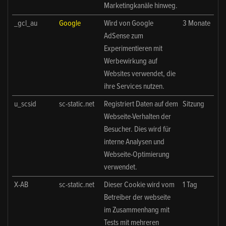
Marketingkanäle hinweg.
_gcl_au
Google
Wird von Google
3 Monate
AdSense zum
Experimentieren mit
Werbewirkung auf
Websites verwendet, die
ihre Services nutzen.
u_scsid
sc-static.net
Registriert Daten auf dem
Sitzung
Webseite-Verhalten der
Besucher. Dies wird für
interne Analysen und
Webseite-Optimierung
verwendet.
X-AB
sc-static.net
Dieser Cookie wird vom
1 Tag
Betreiber der webseite
im Zusammenhang mit
Tests mit mehreren