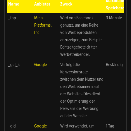
Maximale
Name
Anbieter
Zweck
Speicherdaue
_fbp
Meta
Wird von Facebook
3 Monate
Platforms,
genutzt, um eine Reihe
Inc.
von Werbeprodukten
anzuzeigen, zum Beispiel
Echtzeitgebote dritter
Werbetreibender.
_gcl_ls
Google
Verfolgt die
Beständig
Konversionsrate
zwischen dem Nutzer und
den Werbebannern auf
der Website - Dies dient
der Optimierung der
Relevanz der Werbung
auf der Website.
_gid
Google
Wird verwendet, um
1 Tag