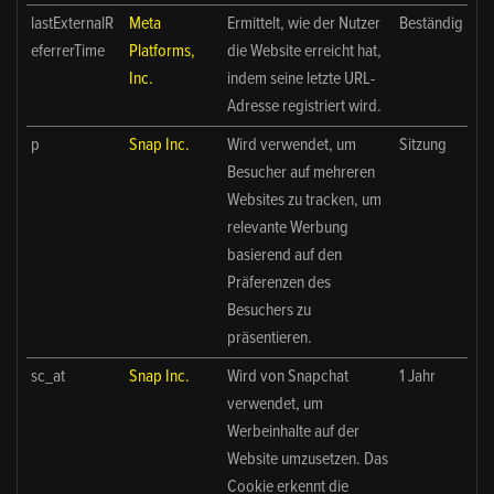
lastExternalR
Meta
Ermittelt, wie der Nutzer
Beständig
eferrerTime
Platforms,
die Website erreicht hat,
Inc.
indem seine letzte URL-
Adresse registriert wird.
p
Snap Inc.
Wird verwendet, um
Sitzung
Besucher auf mehreren
Websites zu tracken, um
relevante Werbung
basierend auf den
Präferenzen des
Besuchers zu
präsentieren.
sc_at
Snap Inc.
Wird von Snapchat
1 Jahr
verwendet, um
Werbeinhalte auf der
Website umzusetzen. Das
Cookie erkennt die