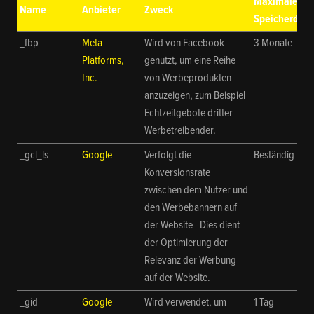
Maximale
Name
Anbieter
Zweck
Speicherdaue
_fbp
Meta
Wird von Facebook
3 Monate
Platforms,
genutzt, um eine Reihe
Inc.
von Werbeprodukten
anzuzeigen, zum Beispiel
Echtzeitgebote dritter
Werbetreibender.
_gcl_ls
Google
Verfolgt die
Beständig
Konversionsrate
zwischen dem Nutzer und
den Werbebannern auf
der Website - Dies dient
der Optimierung der
Relevanz der Werbung
auf der Website.
_gid
Google
Wird verwendet, um
1 Tag