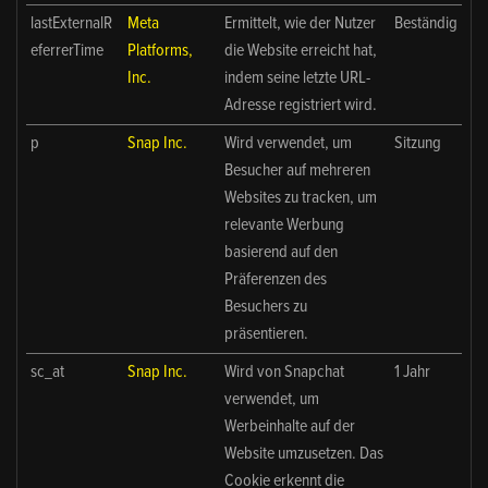
lastExternalR
Meta
Ermittelt, wie der Nutzer
Beständig
eferrerTime
Platforms,
die Website erreicht hat,
Inc.
indem seine letzte URL-
Adresse registriert wird.
p
Snap Inc.
Wird verwendet, um
Sitzung
Besucher auf mehreren
Websites zu tracken, um
relevante Werbung
basierend auf den
Präferenzen des
Besuchers zu
präsentieren.
sc_at
Snap Inc.
Wird von Snapchat
1 Jahr
verwendet, um
Werbeinhalte auf der
Website umzusetzen. Das
Cookie erkennt die