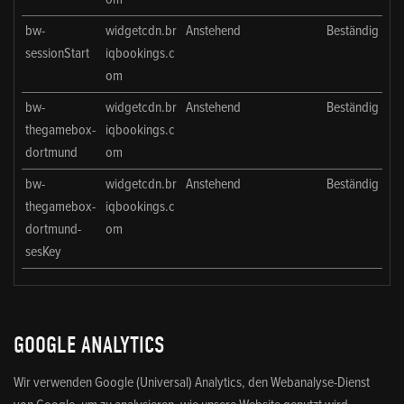
bw-
widgetcdn.br
Anstehend
Beständig
sessionStart
iqbookings.c
om
bw-
widgetcdn.br
Anstehend
Beständig
thegamebox-
iqbookings.c
dortmund
om
bw-
widgetcdn.br
Anstehend
Beständig
thegamebox-
iqbookings.c
dortmund-
om
sesKey
GOOGLE ANALYTICS
Wir verwenden Google (Universal) Analytics, den Webanalyse-Dienst