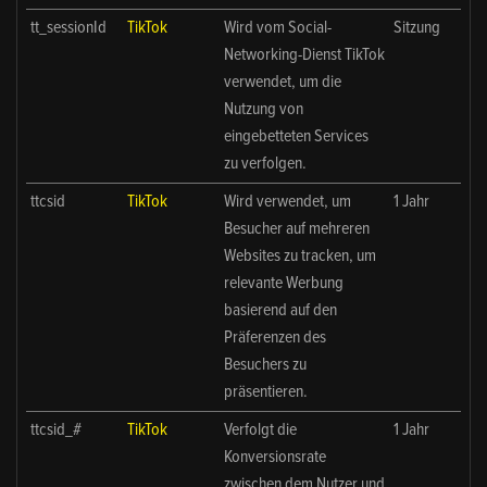
tt_sessionId
TikTok
Wird vom Social-
Sitzung
Networking-Dienst TikTok
verwendet, um die
Nutzung von
eingebetteten Services
zu verfolgen.
ttcsid
TikTok
Wird verwendet, um
1 Jahr
Besucher auf mehreren
Websites zu tracken, um
relevante Werbung
basierend auf den
Präferenzen des
Besuchers zu
präsentieren.
ttcsid_#
TikTok
Verfolgt die
1 Jahr
Konversionsrate
zwischen dem Nutzer und