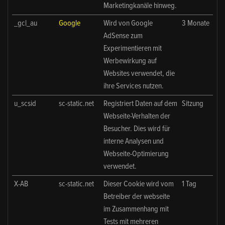
Marketingkanäle hinweg.
_gcl_au
Google
Wird von Google
3 Monate
AdSense zum
Experimentieren mit
Werbewirkung auf
Websites verwendet, die
ihre Services nutzen.
u_scsid
sc-static.net
Registriert Daten auf dem
Sitzung
Webseite-Verhalten der
Besucher. Dies wird für
interne Analysen und
Webseite-Optimierung
verwendet.
X-AB
sc-static.net
Dieser Cookie wird vom
1 Tag
Betreiber der webseite
im Zusammenhang mit
Tests mit mehreren