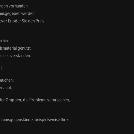
kungen vorhanden.
erausgegeben werden.
evor Er oder Sie den Preis
n hin.
smaterial genutzt.
mit einverstanden.
t.
rauchen;
erlaubt.
oder Gruppen, die Probleme verursachen,
gentumsgegenstände, beispielsweise Ihrer