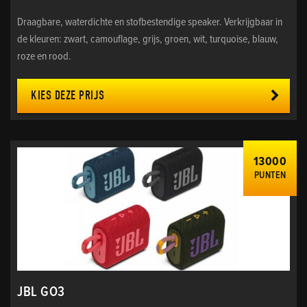
Draagbare, waterdichte en stofbestendige speaker. Verkrijgbaar in
de kleuren: zwart, camouflage, grijs, groen, wit, turquoise, blauw,
roze en rood.
KIES DEZE PRIJS
13000
PUNTEN
JBL GO3