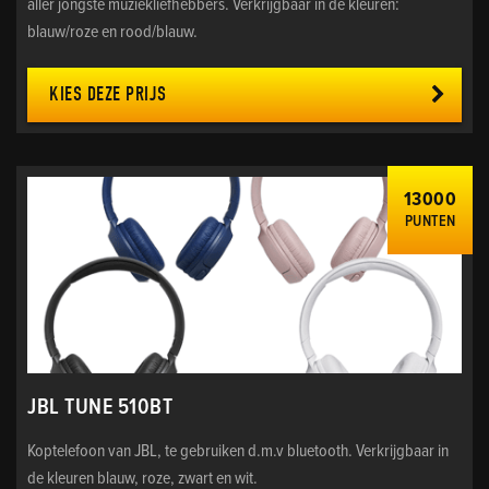
aller jongste muziekliefhebbers. Verkrijgbaar in de kleuren:
blauw/roze en rood/blauw.
KIES DEZE PRIJS
13000
PUNTEN
JBL TUNE 510BT
Koptelefoon van JBL, te gebruiken d.m.v bluetooth. Verkrijgbaar in
de kleuren blauw, roze, zwart en wit.