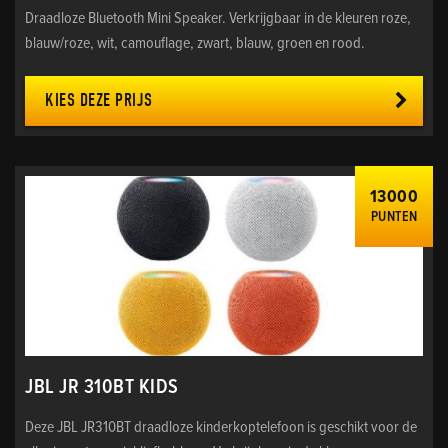
Draadloze Bluetooth Mini Speaker. Verkrijgbaar in de kleuren roze,
blauw/roze, wit, camouflage, zwart, blauw, groen en rood.
KIES DEZE PRIJS
13000
PUNTEN
JBL JR 310BT KIDS
Deze JBL JR310BT draadloze kinderkoptelefoon is geschikt voor de