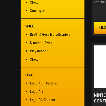
voor thu
Xbox
Sonstiges
SPIELE
KIES
Brett- & Gesellschaftsspiele
Nintendo Switch
Playstation 5
Xbox
LEGO
Lego Architecture
Lego Art
NINTE
Lego DC Batman
CONT