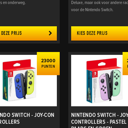
is en onderweg.
Deluxe, maar ook voor andere ra
voor de Nintendo Switch.
 DEZE PRIJS
KIES DEZE PRIJS
23000
PUNTEN
NDO SWITCH - JOY-CON
NINTENDO SWITCH - JO
ROLLERS
CONTROLLERS - PASTEL