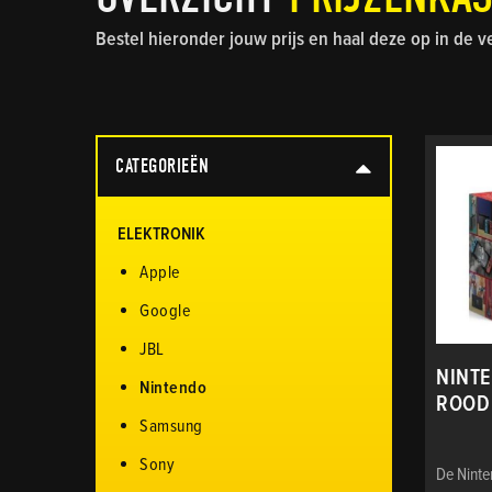
Bestel hieronder jouw prijs en haal deze op in de v
CATEGORIEËN
ELEKTRONIK
Apple
Google
JBL
NINTE
Nintendo
ROOD
Samsung
Sony
De Nint