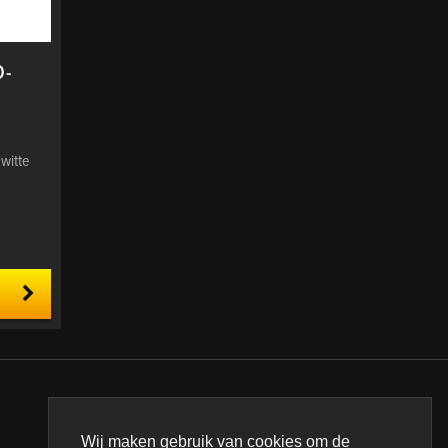
D-
 witte
CONNECT
Wij maken gebruik van cookies om de