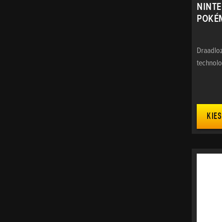
NINTE
POKÉ
Draadloz
technolo
KIES