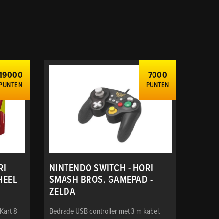
19000
7000
PUNTEN
PUNTEN
RI
NINTENDO SWITCH - HORI
HEEL
SMASH BROS. GAMEPAD -
ZELDA
 Kart 8
Bedrade USB-controller met 3 m kabel.