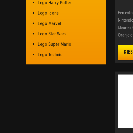
Lego Harry Potter
Een extr
Lego Icons
Nintendo
Lego Marvel
kleuren R
Lego Star Wars
Oranje e
Lego Super Mario
KIES
Lego Technic