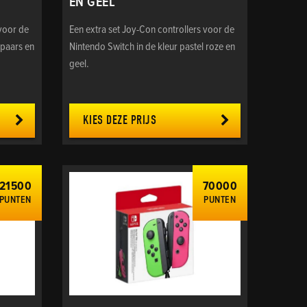
EN GEEL
 voor de
Een extra set Joy-Con controllers voor de
 paars en
Nintendo Switch in de kleur pastel roze en
geel.
KIES DEZE PRIJS
21500
70000
PUNTEN
PUNTEN