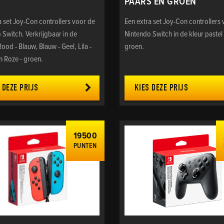
PAARS EN GROEN
a set Joy-Con controllers voor de
Een extra set Joy-Con controllers
 Switch. Verkrijgbaar in de
Nintendo Switch in de kleur pastel
ood - Blauw, Blauw - Geel, Lila -
groen.
n Roze - groen.
 DEZE PRIJS
KIES DEZE PRIJS
19500
PUNTEN