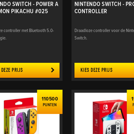
NDO SWITCH - POWER A
NINTENDO SWITCH - PR
MON PIKACHU #025
CONTROLLER
e controller met Bluetooth 5.0-
Draadloze controller voor de Nin
gie.
Switch.
 DEZE PRIJS
KIES DEZE PRIJS
110500
1
PUNTEN