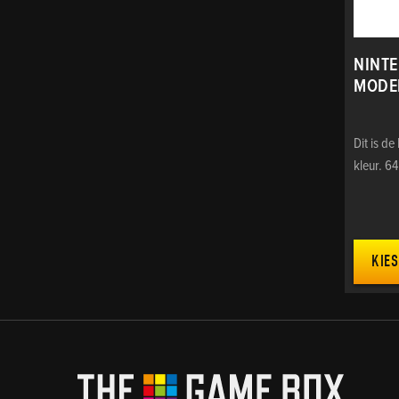
NINTE
MODE
Dit is d
kleur. 6
KIES